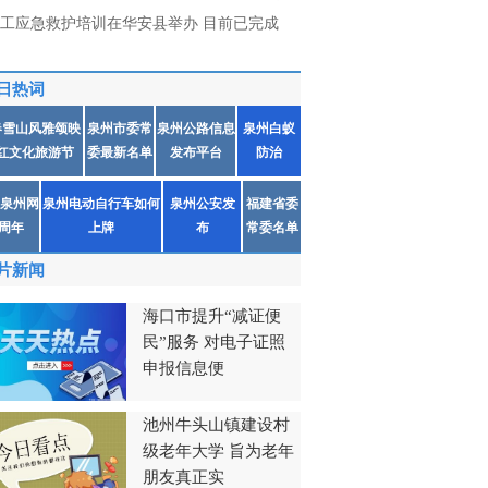
工应急救护培训在华安县举办 目前已完成
日热词
春雪山风雅颂映
泉州市委常
泉州公路信息
泉州白蚁
红文化旅游节
委最新名单
发布平台
防治
泉州网
泉州电动自行车如何
泉州公安发
福建省委
1周年
上牌
布
常委名单
片新闻
海口市提升“减证便
民”服务 对电子证照
申报信息便
池州牛头山镇建设村
级老年大学 旨为老年
朋友真正实