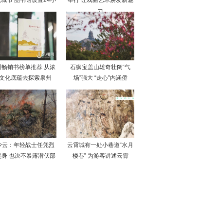
城市 图书馆设置24小
举行 让戏曲艺术焕发新魅
力
州畅销书榜单推荐 从浓
石狮宝盖山雄奇壮阔“气
文化底蕴去探索泉州
场”强大 “走心”内涵侨
少云：年轻战士任凭烈
云霄城有一处小巷道“水月
焚身 也决不暴露潜伏部
楼巷” 为游客讲述云霄
队