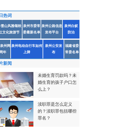
日热词
春雪山风雅颂映
泉州市委常
泉州公路信息
泉州白蚁
红文化旅游节
委最新名单
发布平台
防治
泉州网
泉州电动自行车如何
泉州公安发
福建省委
1周年
上牌
布
常委名单
片新闻
未婚生育罚款吗？未
婚生育的孩子户口怎
么上？
渎职罪是怎么定义
的？渎职罪包括哪些
罪名？