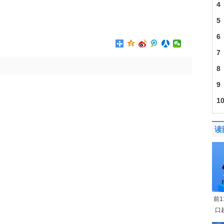
4
空
5
6
7
8
9
1
读
前
口