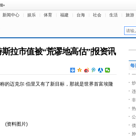
新闻中心
娱乐
体育
福建
台海
社会
生活
旅游
文
特斯拉市值被“荒谬地高估”|报资讯
每
一
炒
之称的迈克尔·伯里又有了新目标，那就是世界首富埃隆
违
非
热
公
(资料图片)
债
肿