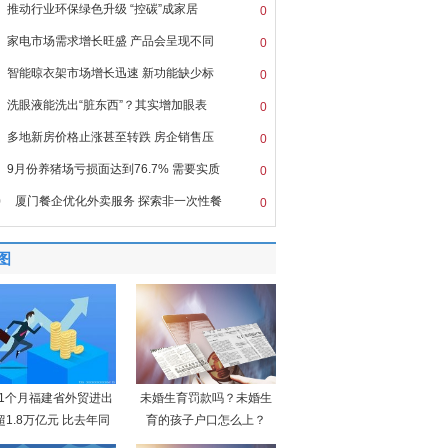
推动行业环保绿色升级 “控碳”成家居
0
家电市场需求增长旺盛 产品会呈现不同
0
智能晾衣架市场增长迅速 新功能缺少标
0
洗眼液能洗出“脏东西”？其实增加眼表
0
多地新房价格止涨甚至转跌 房企销售压
0
9月份养猪场亏损面达到76.7% 需要实质
0
0
厦门餐企优化外卖服务 探索非一次性餐
0
图
11个月福建省外贸进出
未婚生育罚款吗？未婚生
超1.8万亿元 比去年同
育的孩子户口怎么上？