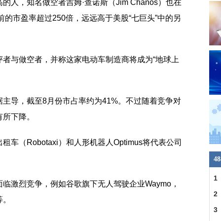
人，知名做空者吉姆·查诺斯（Jim Chanos）也在
前的市盈率超过250倍，远远高于美股“七巨头”中的另
评者与做空者，并称这家电动车制造商将成为“地球上
主导，截至8月份市占率约为41%。不过随着竞争对
有所下降。
（Robotaxi）和人形机器人Optimus将代表公司
4
1
临激烈竞争，例如谷歌旗下无人驾驶企业Waymo，
2
等。
3