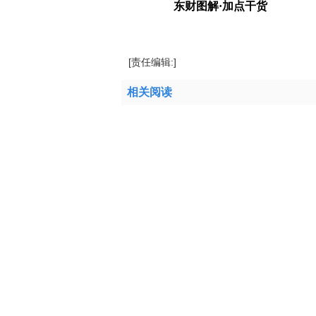
东财图解·加点干货
标签：
特斯拉
Burry
Michael
电动汽车
做
[责任编辑:]
相关阅读